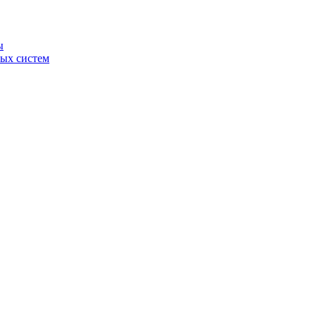
ы
ных систем