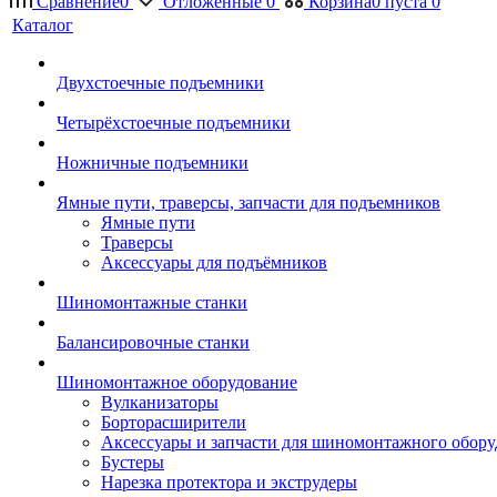
Сравнение
0
Отложенные
0
Корзина
0
пуста
0
Каталог
Двухстоечные подъемники
Четырёхстоечные подъемники
Ножничные подъемники
Ямные пути, траверсы, запчасти для подъемников
Ямные пути
Траверсы
Аксессуары для подъёмников
Шиномонтажные станки
Балансировочные станки
Шиномонтажное оборудование
Вулканизаторы
Борторасширители
Аксессуары и запчасти для шиномонтажного обору
Бустеры
Нарезка протектора и экструдеры