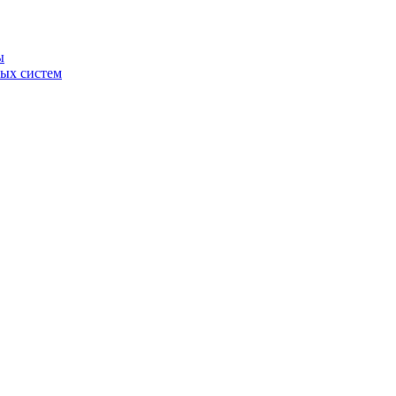
ы
ных систем