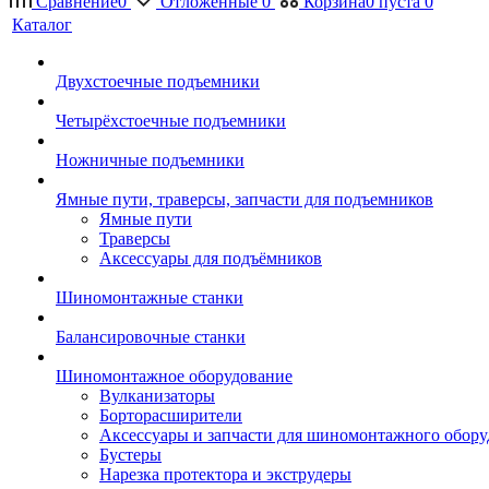
Сравнение
0
Отложенные
0
Корзина
0
пуста
0
Каталог
Двухстоечные подъемники
Четырёхстоечные подъемники
Ножничные подъемники
Ямные пути, траверсы, запчасти для подъемников
Ямные пути
Траверсы
Аксессуары для подъёмников
Шиномонтажные станки
Балансировочные станки
Шиномонтажное оборудование
Вулканизаторы
Борторасширители
Аксессуары и запчасти для шиномонтажного обору
Бустеры
Нарезка протектора и экструдеры