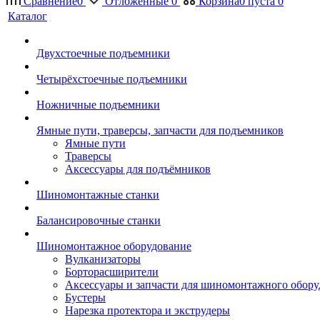
Сравнение
0
Отложенные
0
Корзина
0
пуста
0
Каталог
Двухстоечные подъемники
Четырёхстоечные подъемники
Ножничные подъемники
Ямные пути, траверсы, запчасти для подъемников
Ямные пути
Траверсы
Аксессуары для подъёмников
Шиномонтажные станки
Балансировочные станки
Шиномонтажное оборудование
Вулканизаторы
Борторасширители
Аксессуары и запчасти для шиномонтажного обору
Бустеры
Нарезка протектора и экструдеры