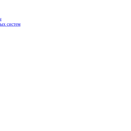
ы
ных систем