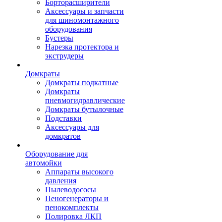
Борторасширители
Аксессуары и запчасти
для шиномонтажного
оборудования
Бустеры
Нарезка протектора и
экструдеры
Домкраты
Домкраты подкатные
Домкраты
пневмогидравлические
Домкраты бутылочные
Подставки
Аксессуары для
домкратов
Оборудование для
автомойки
Аппараты высокого
давления
Пылеводососы
Пеногенераторы и
пенокомплекты
Полировка ЛКП