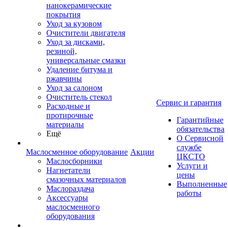
нанокерамические
покрытия
Уход за кузовом
Очистители двигателя
Уход за дисками,
резиной,
универсальные смазки
Удаление битума и
ржавчины
Уход за салоном
Очиститель стекол
Сервис и гарантия
Расходные и
протирочные
Гарантийные
материалы
обязательства
Ещё
О Сервисной
службе
Маслосменное оборудование
Акции
ЦКСТО
Маслосборники
Услуги и
Нагнетатели
цены
смазочных материалов
Выполненные
Маслораздача
работы
Аксессуары
маслосменного
оборудования