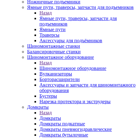
Ножничные подъемники
Ямные пути, траверсы, запчасти для подъемников
Назад
Ямные пути, траверсы, запчасти для
подъемников
Ямные пути
Траверсы
Аксессуары для подъёмников
Шиномонтажные станки
Балансировочные станки
Шиномонтажное оборудование
Назад
Шиномонтажное оборудование
Вулканизаторы
Борторасширители
Аксессуары и запчасти для шиномонтажного
оборудования
Бустеры
Нарезка протектора и экструдеры
Домкраты
Назад
Домкраты
Домкраты подкатные
Домкраты пневмогидравлические
Домкраты бутылочные