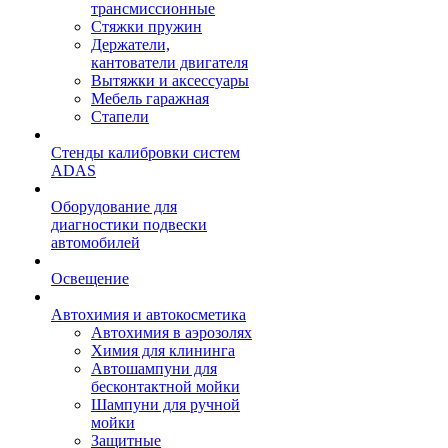
трансмиссионные
Стяжки пружин
Держатели,
кантователи двигателя
Вытяжки и аксессуары
Мебель гаражная
Стапели
Стенды калибровки систем
ADAS
Оборудование для
диагностики подвески
автомобилей
Освещение
Автохимия и автокосметика
Автохимия в аэрозолях
Химия для клининга
Автошампуни для
бесконтактной мойки
Шампуни для ручной
мойки
Защитные