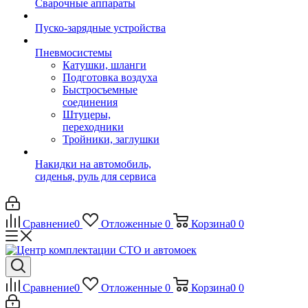
Сварочные аппараты
Пуско-зарядные устройства
Пневмосистемы
Катушки, шланги
Подготовка воздуха
Быстросъемные
соединения
Штуцеры,
переходники
Тройники, заглушки
Накидки на автомобиль,
сиденья, руль для сервиса
Сравнение
0
Отложенные
0
Корзина
0
0
Сравнение
0
Отложенные
0
Корзина
0
0