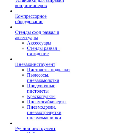
Установки для заправки
кондиционеров
Компрессорное
оборудование
Стенды сход-развал и
аксессуары
Аксессуары
Стенды развал -
схождение
Пневмоинструмент
Пистолеты подкачки
Пылесосы,
пневмомолотки
Продувочные
пистолеты
Краскопульты
Пневмогайковерты
Пневмодрели,
пневмотрещетки,
пневмомашинки
Ручной инструмент