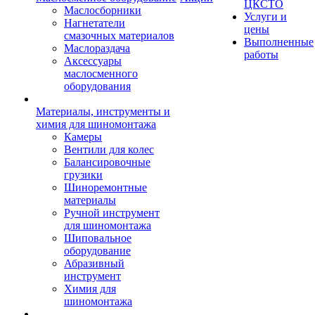
ЦКСТО
Маслосборники
Услуги и
Нагнетатели
цены
смазочных материалов
Выполненные
Маслораздача
работы
Аксессуары
маслосменного
оборудования
Материалы, инструменты и
химия для шиномонтажа
Камеры
Вентили для колес
Балансировочные
грузики
Шиноремонтные
материалы
Ручной инструмент
для шиномонтажа
Шиповальное
оборудование
Абразивный
инструмент
Химия для
шиномонтажа