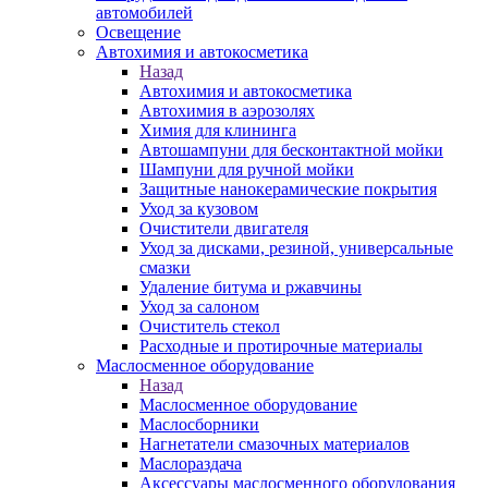
автомобилей
Освещение
Автохимия и автокосметика
Назад
Автохимия и автокосметика
Автохимия в аэрозолях
Химия для клининга
Автошампуни для бесконтактной мойки
Шампуни для ручной мойки
Защитные нанокерамические покрытия
Уход за кузовом
Очистители двигателя
Уход за дисками, резиной, универсальные
смазки
Удаление битума и ржавчины
Уход за салоном
Очиститель стекол
Расходные и протирочные материалы
Маслосменное оборудование
Назад
Маслосменное оборудование
Маслосборники
Нагнетатели смазочных материалов
Маслораздача
Аксессуары маслосменного оборудования