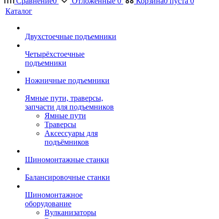
Сравнение
0
Отложенные
0
Корзина
0
пуста
0
Каталог
Двухстоечные подъемники
Четырёхстоечные
подъемники
Ножничные подъемники
Ямные пути, траверсы,
запчасти для подъемников
Ямные пути
Траверсы
Аксессуары для
подъёмников
Шиномонтажные станки
Балансировочные станки
Шиномонтажное
оборудование
Вулканизаторы