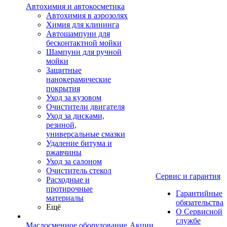
Автохимия и автокосметика
Автохимия в аэрозолях
Химия для клининга
Автошампуни для
бесконтактной мойки
Шампуни для ручной
мойки
Защитные
нанокерамические
покрытия
Уход за кузовом
Очистители двигателя
Уход за дисками,
резиной,
универсальные смазки
Удаление битума и
ржавчины
Уход за салоном
Очиститель стекол
Сервис и гарантия
Расходные и
протирочные
Гарантийные
материалы
обязательства
Ещё
О Сервисной
службе
Маслосменное оборудование
Акции