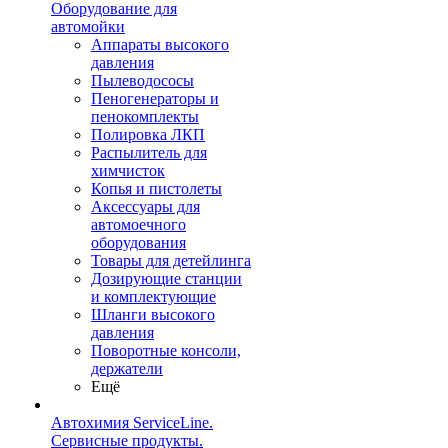
Оборудование для
автомойки
Аппараты высокого
давления
Пылеводососы
Пеногенераторы и
пенокомплекты
Полировка ЛКП
Распылитель для
химчисток
Копья и пистолеты
Аксессуары для
автомоечного
оборудования
Товары для детейлинга
Дозирующие станции
и комплектующие
Шланги высокого
давления
Поворотные консоли,
держатели
Ещё
Автохимия ServiceLine.
Сервисные продукты.