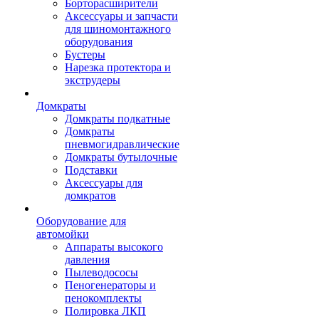
Борторасширители
Аксессуары и запчасти
для шиномонтажного
оборудования
Бустеры
Нарезка протектора и
экструдеры
Домкраты
Домкраты подкатные
Домкраты
пневмогидравлические
Домкраты бутылочные
Подставки
Аксессуары для
домкратов
Оборудование для
автомойки
Аппараты высокого
давления
Пылеводососы
Пеногенераторы и
пенокомплекты
Полировка ЛКП