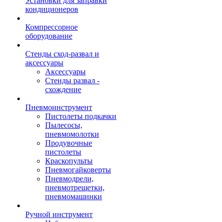
Установки для заправки
кондиционеров
Компрессорное
оборудование
Стенды сход-развал и
аксессуары
Аксессуары
Стенды развал -
схождение
Пневмоинструмент
Пистолеты подкачки
Пылесосы,
пневмомолотки
Продувочные
пистолеты
Краскопульты
Пневмогайковерты
Пневмодрели,
пневмотрещетки,
пневмомашинки
Ручной инструмент