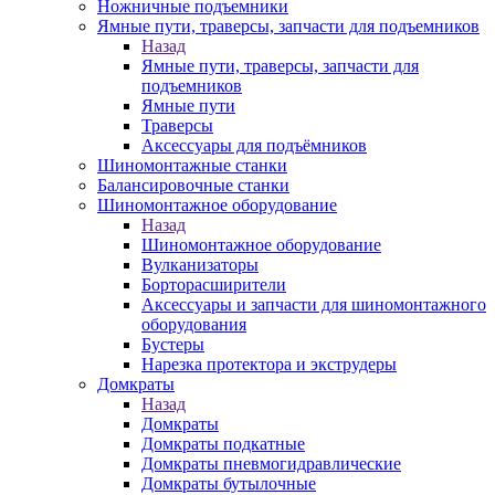
Ножничные подъемники
Ямные пути, траверсы, запчасти для подъемников
Назад
Ямные пути, траверсы, запчасти для
подъемников
Ямные пути
Траверсы
Аксессуары для подъёмников
Шиномонтажные станки
Балансировочные станки
Шиномонтажное оборудование
Назад
Шиномонтажное оборудование
Вулканизаторы
Борторасширители
Аксессуары и запчасти для шиномонтажного
оборудования
Бустеры
Нарезка протектора и экструдеры
Домкраты
Назад
Домкраты
Домкраты подкатные
Домкраты пневмогидравлические
Домкраты бутылочные