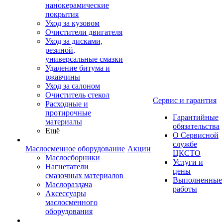
нанокерамические
покрытия
Уход за кузовом
Очистители двигателя
Уход за дисками,
резиной,
универсальные смазки
Удаление битума и
ржавчины
Уход за салоном
Очиститель стекол
Сервис и гарантия
Расходные и
протирочные
Гарантийные
материалы
обязательства
Ещё
О Сервисной
службе
Маслосменное оборудование
Акции
ЦКСТО
Маслосборники
Услуги и
Нагнетатели
цены
смазочных материалов
Выполненные
Маслораздача
работы
Аксессуары
маслосменного
оборудования