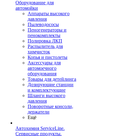
Оборудование для
автомойки
Аппараты высокого
давления
Пылеводососы
Пеногенераторы и
пенокомплекты
Полировка ЛКП
Распылитель для
химчисток
Копья и пистолеты
Аксессуары для
автомоечного
оборудования
Товары для детейлинга
Дозирующие станции
и комплектующие
Шланги высокого
давления
Поворотные консоли,
держатели
Ещё
Автохимия ServiceLine.
Сервисные продукты.