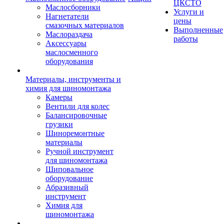
ЦКСТО
Маслосборники
Услуги и
Нагнетатели
цены
смазочных материалов
Выполненные
Маслораздача
работы
Аксессуары
маслосменного
оборудования
Материалы, инструменты и
химия для шиномонтажа
Камеры
Вентили для колес
Балансировочные
грузики
Шиноремонтные
материалы
Ручной инструмент
для шиномонтажа
Шиповальное
оборудование
Абразивный
инструмент
Химия для
шиномонтажа