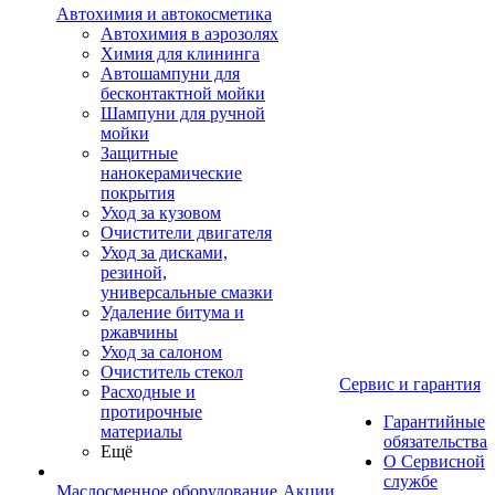
Автохимия и автокосметика
Автохимия в аэрозолях
Химия для клининга
Автошампуни для
бесконтактной мойки
Шампуни для ручной
мойки
Защитные
нанокерамические
покрытия
Уход за кузовом
Очистители двигателя
Уход за дисками,
резиной,
универсальные смазки
Удаление битума и
ржавчины
Уход за салоном
Очиститель стекол
Сервис и гарантия
Расходные и
протирочные
Гарантийные
материалы
обязательства
Ещё
О Сервисной
службе
Маслосменное оборудование
Акции