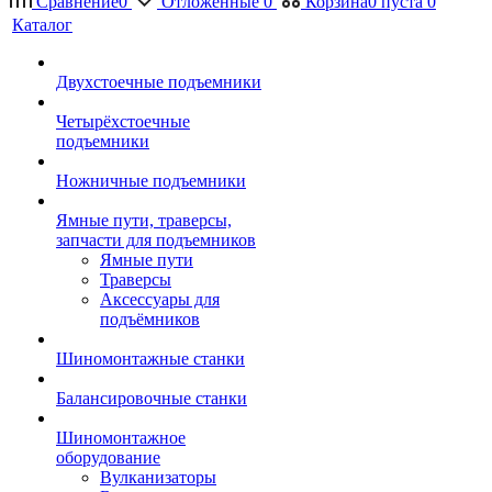
Сравнение
0
Отложенные
0
Корзина
0
пуста
0
Каталог
Двухстоечные подъемники
Четырёхстоечные
подъемники
Ножничные подъемники
Ямные пути, траверсы,
запчасти для подъемников
Ямные пути
Траверсы
Аксессуары для
подъёмников
Шиномонтажные станки
Балансировочные станки
Шиномонтажное
оборудование
Вулканизаторы