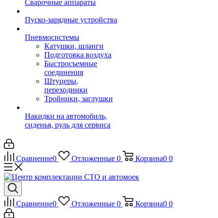
Сварочные аппараты
Пуско-зарядные устройства
Пневмосистемы
Катушки, шланги
Подготовка воздуха
Быстросъемные
соединения
Штуцеры,
переходники
Тройники, заглушки
Накидки на автомобиль,
сиденья, руль для сервиса
Сравнение
0
Отложенные
0
Корзина
0
0
Сравнение
0
Отложенные
0
Корзина
0
0