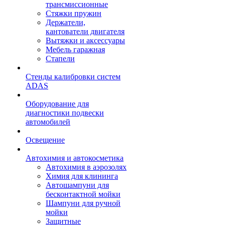
трансмиссионные
Стяжки пружин
Держатели,
кантователи двигателя
Вытяжки и аксессуары
Мебель гаражная
Стапели
Стенды калибровки систем
ADAS
Оборудование для
диагностики подвески
автомобилей
Освещение
Автохимия и автокосметика
Автохимия в аэрозолях
Химия для клининга
Автошампуни для
бесконтактной мойки
Шампуни для ручной
мойки
Защитные