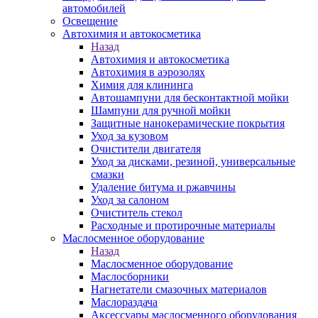
автомобилей
Освещение
Автохимия и автокосметика
Назад
Автохимия и автокосметика
Автохимия в аэрозолях
Химия для клининга
Автошампуни для бесконтактной мойки
Шампуни для ручной мойки
Защитные нанокерамические покрытия
Уход за кузовом
Очистители двигателя
Уход за дисками, резиной, универсальные
смазки
Удаление битума и ржавчины
Уход за салоном
Очиститель стекол
Расходные и протирочные материалы
Маслосменное оборудование
Назад
Маслосменное оборудование
Маслосборники
Нагнетатели смазочных материалов
Маслораздача
Аксессуары маслосменного оборудования