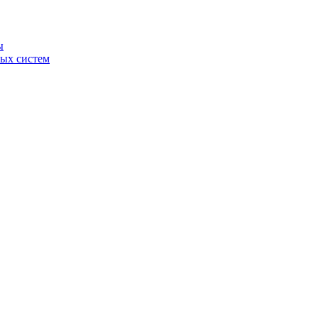
ы
ных систем