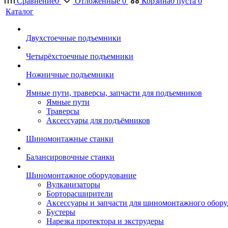
Сравнение
0
Отложенные
0
Корзина
0
пуста
0
Каталог
Двухстоечные подъемники
Четырёхстоечные подъемники
Ножничные подъемники
Ямные пути, траверсы, запчасти для подъемников
Ямные пути
Траверсы
Аксессуары для подъёмников
Шиномонтажные станки
Балансировочные станки
Шиномонтажное оборудование
Вулканизаторы
Борторасширители
Аксессуары и запчасти для шиномонтажного обору
Бустеры
Нарезка протектора и экструдеры