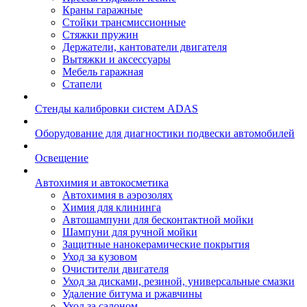
Краны гаражные
Стойки трансмиссионные
Стяжки пружин
Держатели, кантователи двигателя
Вытяжки и аксессуары
Мебель гаражная
Стапели
Стенды калибровки систем ADAS
Оборудование для диагностики подвески автомобилей
Освещение
Автохимия и автокосметика
Автохимия в аэрозолях
Химия для клининга
Автошампуни для бесконтактной мойки
Шампуни для ручной мойки
Защитные нанокерамические покрытия
Уход за кузовом
Очистители двигателя
Уход за дисками, резиной, универсальные смазки
Удаление битума и ржавчины
Уход за салоном