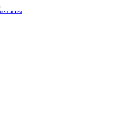
ы
ных систем