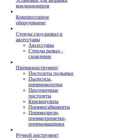
Установки для заправки
кондиционеров
Компрессорное
оборудование
Стенды сход-развал и
аксессуары
Аксессуары
Стенды развал -
схождение
Пневмоинструмент
Пистолеты подкачки
Пылесосы,
пневмомолотки
Продувочные
пистолеты
Краскопульты
Пневмогайковерты
Пневмодрели,
пневмотрещетки,
пневмомашинки
Ручной инструмент