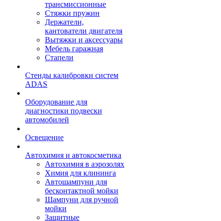
трансмиссионные
Стяжки пружин
Держатели,
кантователи двигателя
Вытяжки и аксессуары
Мебель гаражная
Стапели
Стенды калибровки систем
ADAS
Оборудование для
диагностики подвески
автомобилей
Освещение
Автохимия и автокосметика
Автохимия в аэрозолях
Химия для клининга
Автошампуни для
бесконтактной мойки
Шампуни для ручной
мойки
Защитные