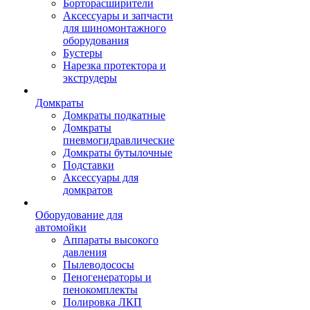
Борторасширители
Аксессуары и запчасти
для шиномонтажного
оборудования
Бустеры
Нарезка протектора и
экструдеры
Домкраты
Домкраты подкатные
Домкраты
пневмогидравлические
Домкраты бутылочные
Подставки
Аксессуары для
домкратов
Оборудование для
автомойки
Аппараты высокого
давления
Пылеводососы
Пеногенераторы и
пенокомплекты
Полировка ЛКП