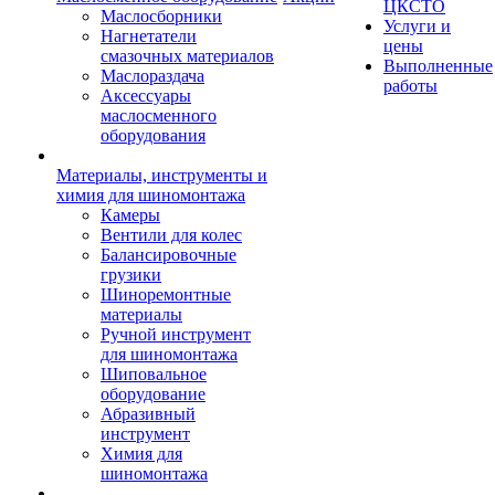
ЦКСТО
Маслосборники
Услуги и
Нагнетатели
цены
смазочных материалов
Выполненные
Маслораздача
работы
Аксессуары
маслосменного
оборудования
Материалы, инструменты и
химия для шиномонтажа
Камеры
Вентили для колес
Балансировочные
грузики
Шиноремонтные
материалы
Ручной инструмент
для шиномонтажа
Шиповальное
оборудование
Абразивный
инструмент
Химия для
шиномонтажа