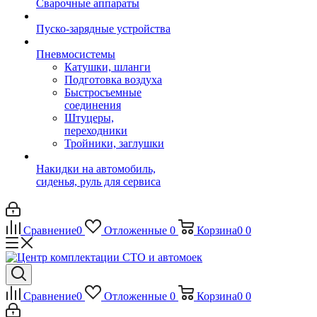
Сварочные аппараты
Пуско-зарядные устройства
Пневмосистемы
Катушки, шланги
Подготовка воздуха
Быстросъемные
соединения
Штуцеры,
переходники
Тройники, заглушки
Накидки на автомобиль,
сиденья, руль для сервиса
Сравнение
0
Отложенные
0
Корзина
0
0
Сравнение
0
Отложенные
0
Корзина
0
0