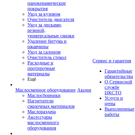
нанокерамические
покрытия
Уход за кузовом
Очистители двигателя
Уход за дисками,
резиной,
универсальные смазки
Удаление битума и
ржавчины
Уход за салоном
Очиститель стекол
Сервис и гарантия
Расходные и
протирочные
Гарантийные
материалы
обязательства
Ещё
О Сервисной
службе
Маслосменное оборудование
Акции
ЦКСТО
Маслосборники
Услуги и
Нагнетатели
цены
смазочных материалов
Выполненные
Маслораздача
работы
Аксессуары
маслосменного
оборудования