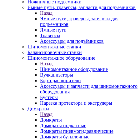
Ножничные подъемники
Ямные пути, траверсы, запчасти для подъемников
Назад
Ямные пути, траверсы, запчасти для
подъемников
Ямные пути
Траверсы
Аксессуары для подъёмников
Шиномонтажные станки
Балансировочные станки
Шиномонтажное оборудование
Назад
Шиномонтажное оборудование
Вулканизаторы
Борторасширители
Аксессуары и запчасти для шиномонтажного
оборудования
Бустеры
Нарезка протектора и экструдеры
Домкраты
Назад
Домкраты
Домкраты подкатные
Домкраты пневмогидравлические
Домкраты бутылочные