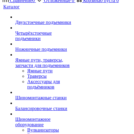
Сравнение
0
Отложенные
0
Корзина
0
пуста
0
Каталог
Двухстоечные подъемники
Четырёхстоечные
подъемники
Ножничные подъемники
Ямные пути, траверсы,
запчасти для подъемников
Ямные пути
Траверсы
Аксессуары для
подъёмников
Шиномонтажные станки
Балансировочные станки
Шиномонтажное
оборудование
Вулканизаторы