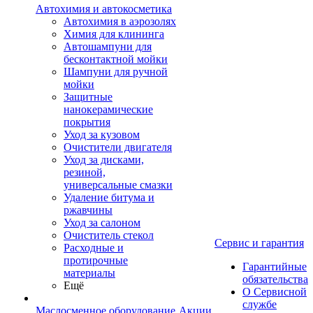
Автохимия и автокосметика
Автохимия в аэрозолях
Химия для клининга
Автошампуни для
бесконтактной мойки
Шампуни для ручной
мойки
Защитные
нанокерамические
покрытия
Уход за кузовом
Очистители двигателя
Уход за дисками,
резиной,
универсальные смазки
Удаление битума и
ржавчины
Уход за салоном
Очиститель стекол
Сервис и гарантия
Расходные и
протирочные
Гарантийные
материалы
обязательства
Ещё
О Сервисной
службе
Маслосменное оборудование
Акции