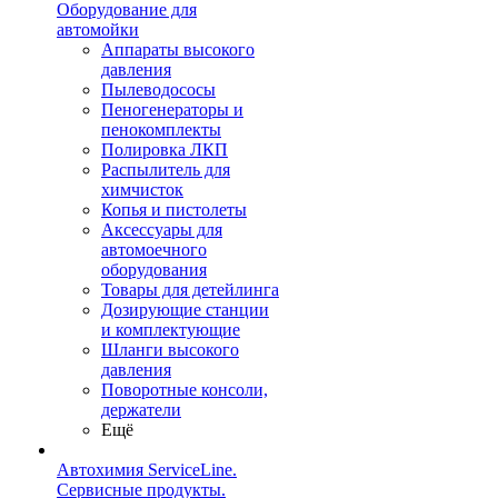
Оборудование для
автомойки
Аппараты высокого
давления
Пылеводососы
Пеногенераторы и
пенокомплекты
Полировка ЛКП
Распылитель для
химчисток
Копья и пистолеты
Аксессуары для
автомоечного
оборудования
Товары для детейлинга
Дозирующие станции
и комплектующие
Шланги высокого
давления
Поворотные консоли,
держатели
Ещё
Автохимия ServiceLine.
Сервисные продукты.