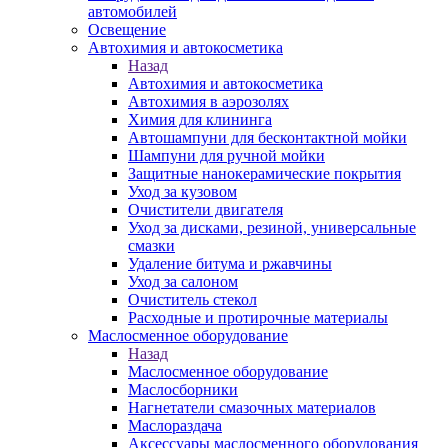
автомобилей
Освещение
Автохимия и автокосметика
Назад
Автохимия и автокосметика
Автохимия в аэрозолях
Химия для клининга
Автошампуни для бесконтактной мойки
Шампуни для ручной мойки
Защитные нанокерамические покрытия
Уход за кузовом
Очистители двигателя
Уход за дисками, резиной, универсальные
смазки
Удаление битума и ржавчины
Уход за салоном
Очиститель стекол
Расходные и протирочные материалы
Маслосменное оборудование
Назад
Маслосменное оборудование
Маслосборники
Нагнетатели смазочных материалов
Маслораздача
Аксессуары маслосменного оборудования