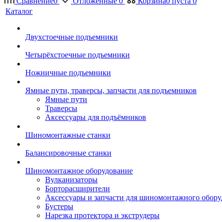
Сравнение
0
Отложенные
0
Корзина
0
пуста
0
Каталог
Двухстоечные подъемники
Четырёхстоечные подъемники
Ножничные подъемники
Ямные пути, траверсы, запчасти для подъемников
Ямные пути
Траверсы
Аксессуары для подъёмников
Шиномонтажные станки
Балансировочные станки
Шиномонтажное оборудование
Вулканизаторы
Борторасширители
Аксессуары и запчасти для шиномонтажного обору
Бустеры
Нарезка протектора и экструдеры