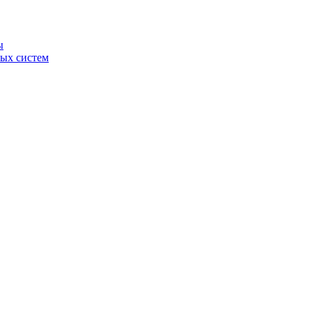
ы
ных систем