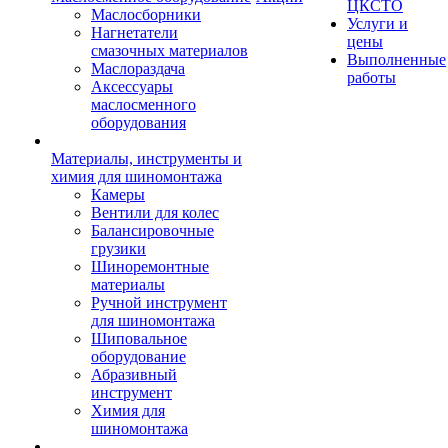
ЦКСТО
Маслосборники
Услуги и
Нагнетатели
цены
смазочных материалов
Выполненные
Маслораздача
работы
Аксессуары
маслосменного
оборудования
Материалы, инструменты и
химия для шиномонтажа
Камеры
Вентили для колес
Балансировочные
грузики
Шиноремонтные
материалы
Ручной инструмент
для шиномонтажа
Шиповальное
оборудование
Абразивный
инструмент
Химия для
шиномонтажа