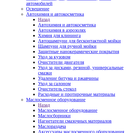
автомобилей
Освещение
Автохимия и автокосметика
Назад
Автохимия и автокосметика
Автохимия в аэрозолях
Химия для клининга
Автошампуни для бесконтактной мойки
Шампуни для ручной мойки
Защитные нанокерамические покрытия
Уход за кузовом
Очистители двигателя
Уход за дисками, резиной, универсальные
смазки
Удаление битума и ржавчины
Уход за салоном
Очиститель стекол
Расходные и протирочные материалы
Маслосменное оборудование
Назад
Маслосменное оборудование
Маслосборники
Нагнетатели смазочных материалов
Маслораздача
Аксессуары маслосменного оборудования