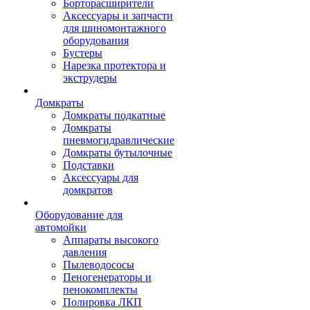
Борторасширители
Аксессуары и запчасти
для шиномонтажного
оборудования
Бустеры
Нарезка протектора и
экструдеры
Домкраты
Домкраты подкатные
Домкраты
пневмогидравлические
Домкраты бутылочные
Подставки
Аксессуары для
домкратов
Оборудование для
автомойки
Аппараты высокого
давления
Пылеводососы
Пеногенераторы и
пенокомплекты
Полировка ЛКП