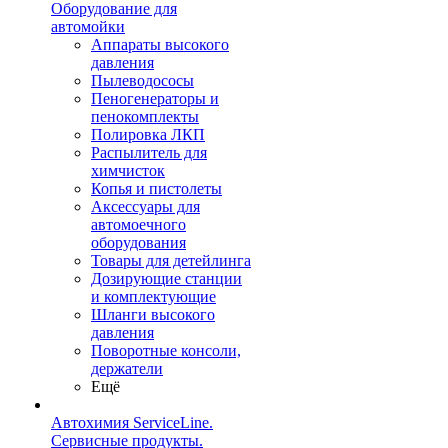
Оборудование для
автомойки
Аппараты высокого
давления
Пылеводососы
Пеногенераторы и
пенокомплекты
Полировка ЛКП
Распылитель для
химчисток
Копья и пистолеты
Аксессуары для
автомоечного
оборудования
Товары для детейлинга
Дозирующие станции
и комплектующие
Шланги высокого
давления
Поворотные консоли,
держатели
Ещё
Автохимия ServiceLine.
Сервисные продукты.