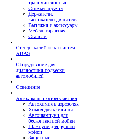
трансмиссионные
Стяжки пружин
Держатели,
кантователи двигателя
Вытяжки и аксессуары
Мебель гаражная
Стапели
Стенды калибровки систем
ADAS
Оборудование для
диагностики подвески
автомобилей
Освещение
Автохимия и автокосметика
Автохимия в аэрозолях
Химия для клининга
Автошампуни для
бесконтактной мойки
Шампуни для ручной
мойки
Защитные