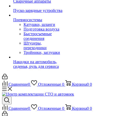
Сварочные аппараты
Пуско-зарядные устройства
Пневмосистемы
Катушки, шланги
Подготовка воздуха
Быстросъемные
соединения
Штуцеры,
переходники
Тройники, заглушки
Накидки на автомобиль,
сиденья, руль для сервиса
Сравнение
0
Отложенные
0
Корзина
0
0
Сравнение
0
Отложенные
0
Корзина
0
0