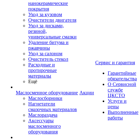
нанокерамические
покрытия
Уход за кузовом
Очистители двигателя
Уход за дисками,
резиной,
универсальные смазки
Удаление битума и
ржавчины
Уход за салоном
Очиститель стекол
Сервис и гарантия
Расходные и
протирочные
Гарантийные
материалы
обязательства
Ещё
О Сервисной
службе
Маслосменное оборудование
Акции
ЦКСТО
Маслосборники
Услуги и
Нагнетатели
цены
смазочных материалов
Выполненные
Маслораздача
работы
Аксессуары
маслосменного
оборудования