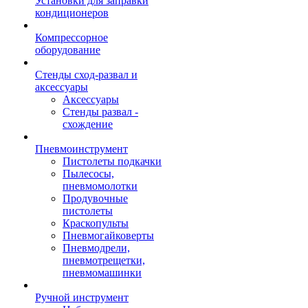
Установки для заправки
кондиционеров
Компрессорное
оборудование
Стенды сход-развал и
аксессуары
Аксессуары
Стенды развал -
схождение
Пневмоинструмент
Пистолеты подкачки
Пылесосы,
пневмомолотки
Продувочные
пистолеты
Краскопульты
Пневмогайковерты
Пневмодрели,
пневмотрещетки,
пневмомашинки
Ручной инструмент