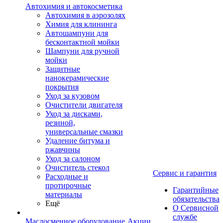
Автохимия и автокосметика
Автохимия в аэрозолях
Химия для клининга
Автошампуни для
бесконтактной мойки
Шампуни для ручной
мойки
Защитные
нанокерамические
покрытия
Уход за кузовом
Очистители двигателя
Уход за дисками,
резиной,
универсальные смазки
Удаление битума и
ржавчины
Уход за салоном
Очиститель стекол
Сервис и гарантия
Расходные и
протирочные
Гарантийные
материалы
обязательства
Ещё
О Сервисной
службе
Маслосменное оборудование
Акции