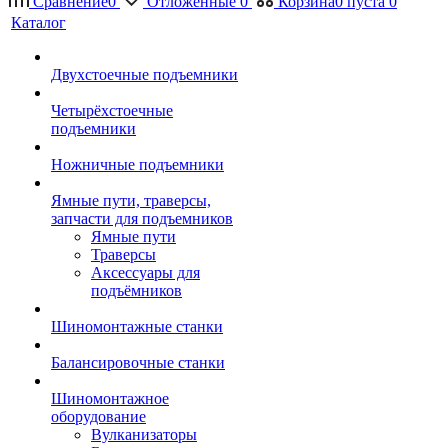
Сравнение
0
Отложенные
0
Корзина
0
пуста
0
Каталог
Двухстоечные подъемники
Четырёхстоечные
подъемники
Ножничные подъемники
Ямные пути, траверсы,
запчасти для подъемников
Ямные пути
Траверсы
Аксессуары для
подъёмников
Шиномонтажные станки
Балансировочные станки
Шиномонтажное
оборудование
Вулканизаторы