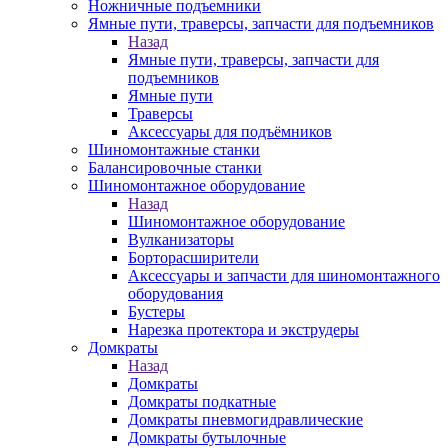
Ножничные подъемники
Ямные пути, траверсы, запчасти для подъемников
Назад
Ямные пути, траверсы, запчасти для
подъемников
Ямные пути
Траверсы
Аксессуары для подъёмников
Шиномонтажные станки
Балансировочные станки
Шиномонтажное оборудование
Назад
Шиномонтажное оборудование
Вулканизаторы
Борторасширители
Аксессуары и запчасти для шиномонтажного
оборудования
Бустеры
Нарезка протектора и экструдеры
Домкраты
Назад
Домкраты
Домкраты подкатные
Домкраты пневмогидравлические
Домкраты бутылочные