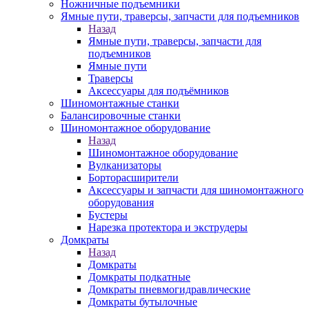
Ножничные подъемники
Ямные пути, траверсы, запчасти для подъемников
Назад
Ямные пути, траверсы, запчасти для
подъемников
Ямные пути
Траверсы
Аксессуары для подъёмников
Шиномонтажные станки
Балансировочные станки
Шиномонтажное оборудование
Назад
Шиномонтажное оборудование
Вулканизаторы
Борторасширители
Аксессуары и запчасти для шиномонтажного
оборудования
Бустеры
Нарезка протектора и экструдеры
Домкраты
Назад
Домкраты
Домкраты подкатные
Домкраты пневмогидравлические
Домкраты бутылочные