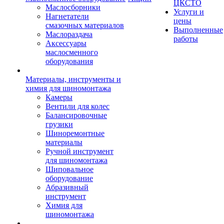
ЦКСТО
Маслосборники
Услуги и
Нагнетатели
цены
смазочных материалов
Выполненные
Маслораздача
работы
Аксессуары
маслосменного
оборудования
Материалы, инструменты и
химия для шиномонтажа
Камеры
Вентили для колес
Балансировочные
грузики
Шиноремонтные
материалы
Ручной инструмент
для шиномонтажа
Шиповальное
оборудование
Абразивный
инструмент
Химия для
шиномонтажа