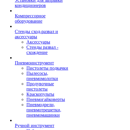
Установки для заправки
кондиционеров
Компрессорное
оборудование
Стенды сход-развал и
аксессуары
Аксессуары
Стенды развал -
схождение
Пневмоинструмент
Пистолеты подкачки
Пылесосы,
пневмомолотки
Продувочные
пистолеты
Краскопульты
Пневмогайковерты
Пневмодрели,
пневмотрещетки,
пневмомашинки
Ручной инструмент