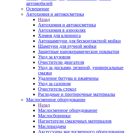
автомобилей
Освещение
Автохимия и автокосметика
Назад
Автохимия и автокосметика
Автохимия в аэрозолях
Химия для клининга
Автошампуни для бесконтактной мойки
Шампуни для ручной мойки
Защитные нанокерамические покрытия
Уход за кузовом
Очистители двигателя
Уход за дисками, резиной, универсальные
смазки
Удаление битума и ржавчины
Уход за салоном
Очиститель стекол
Расходные и протирочные материалы
Маслосменное оборудование
Назад
Маслосменное оборудование
Маслосборники
Нагнетатели смазочных материалов
Маслораздача
Аксессуары маслосменного оборудования