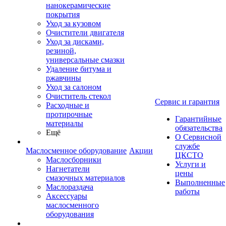
нанокерамические
покрытия
Уход за кузовом
Очистители двигателя
Уход за дисками,
резиной,
универсальные смазки
Удаление битума и
ржавчины
Уход за салоном
Очиститель стекол
Сервис и гарантия
Расходные и
протирочные
Гарантийные
материалы
обязательства
Ещё
О Сервисной
службе
Маслосменное оборудование
Акции
ЦКСТО
Маслосборники
Услуги и
Нагнетатели
цены
смазочных материалов
Выполненные
Маслораздача
работы
Аксессуары
маслосменного
оборудования