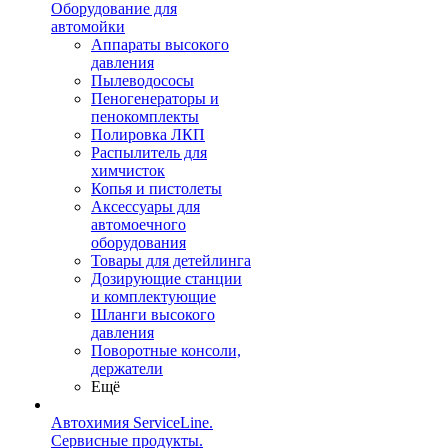
Оборудование для
автомойки
Аппараты высокого
давления
Пылеводососы
Пеногенераторы и
пенокомплекты
Полировка ЛКП
Распылитель для
химчисток
Копья и пистолеты
Аксессуары для
автомоечного
оборудования
Товары для детейлинга
Дозирующие станции
и комплектующие
Шланги высокого
давления
Поворотные консоли,
держатели
Ещё
Автохимия ServiceLine.
Сервисные продукты.