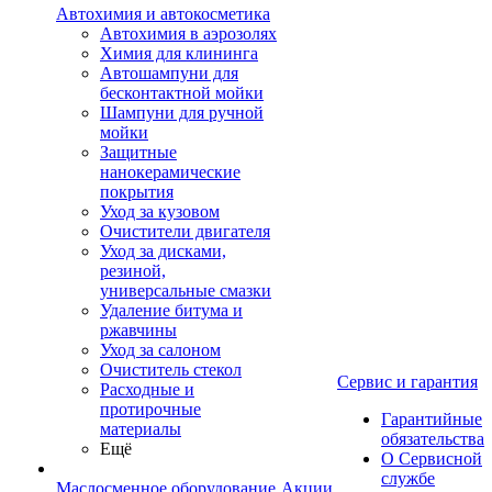
Автохимия и автокосметика
Автохимия в аэрозолях
Химия для клининга
Автошампуни для
бесконтактной мойки
Шампуни для ручной
мойки
Защитные
нанокерамические
покрытия
Уход за кузовом
Очистители двигателя
Уход за дисками,
резиной,
универсальные смазки
Удаление битума и
ржавчины
Уход за салоном
Очиститель стекол
Сервис и гарантия
Расходные и
протирочные
Гарантийные
материалы
обязательства
Ещё
О Сервисной
службе
Маслосменное оборудование
Акции