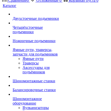
Сравнение
0
Отложенные
0
Корзина
0
пуста
0
Каталог
Двухстоечные подъемники
Четырёхстоечные
подъемники
Ножничные подъемники
Ямные пути, траверсы,
запчасти для подъемников
Ямные пути
Траверсы
Аксессуары для
подъёмников
Шиномонтажные станки
Балансировочные станки
Шиномонтажное
оборудование
Вулканизаторы