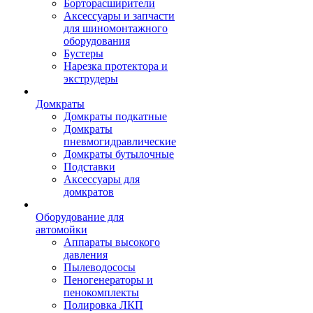
Борторасширители
Аксессуары и запчасти
для шиномонтажного
оборудования
Бустеры
Нарезка протектора и
экструдеры
Домкраты
Домкраты подкатные
Домкраты
пневмогидравлические
Домкраты бутылочные
Подставки
Аксессуары для
домкратов
Оборудование для
автомойки
Аппараты высокого
давления
Пылеводососы
Пеногенераторы и
пенокомплекты
Полировка ЛКП