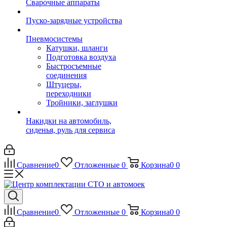
Сварочные аппараты
Пуско-зарядные устройства
Пневмосистемы
Катушки, шланги
Подготовка воздуха
Быстросъемные
соединения
Штуцеры,
переходники
Тройники, заглушки
Накидки на автомобиль,
сиденья, руль для сервиса
Сравнение
0
Отложенные
0
Корзина
0
0
Сравнение
0
Отложенные
0
Корзина
0
0