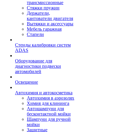
трансмиссионные
Стяжки пружин
Держатели,
кантователи двигателя
Вытяжки и аксессуары
Мебель гаражная
Стапели
Стенды калибровки систем
ADAS
Оборудование для
диагностики подвески
автомобилей
Освещение
Автохимия и автокосметика
Автохимия в аэрозолях
Химия для клининга
Автошампуни для
бесконтактной мойки
Шампуни для ручной
мойки
Защитные