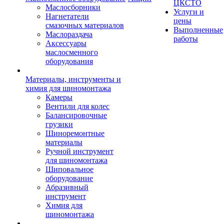
ЦКСТО
Маслосборники
Услуги и
Нагнетатели
цены
смазочных материалов
Выполненные
Маслораздача
работы
Аксессуары
маслосменного
оборудования
Материалы, инструменты и
химия для шиномонтажа
Камеры
Вентили для колес
Балансировочные
грузики
Шиноремонтные
материалы
Ручной инструмент
для шиномонтажа
Шиповальное
оборудование
Абразивный
инструмент
Химия для
шиномонтажа