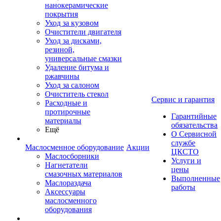
нанокерамические
покрытия
Уход за кузовом
Очистители двигателя
Уход за дисками,
резиной,
универсальные смазки
Удаление битума и
ржавчины
Уход за салоном
Очиститель стекол
Сервис и гарантия
Расходные и
протирочные
Гарантийные
материалы
обязательства
Ещё
О Сервисной
службе
Маслосменное оборудование
Акции
ЦКСТО
Маслосборники
Услуги и
Нагнетатели
цены
смазочных материалов
Выполненные
Маслораздача
работы
Аксессуары
маслосменного
оборудования