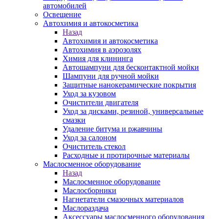
автомобилей
Освещение
Автохимия и автокосметика
Назад
Автохимия и автокосметика
Автохимия в аэрозолях
Химия для клининга
Автошампуни для бесконтактной мойки
Шампуни для ручной мойки
Защитные нанокерамические покрытия
Уход за кузовом
Очистители двигателя
Уход за дисками, резиной, универсальные
смазки
Удаление битума и ржавчины
Уход за салоном
Очиститель стекол
Расходные и протирочные материалы
Маслосменное оборудование
Назад
Маслосменное оборудование
Маслосборники
Нагнетатели смазочных материалов
Маслораздача
Аксессуары маслосменного оборудования