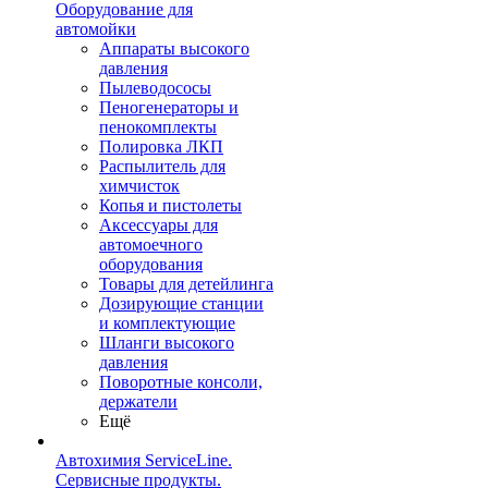
Оборудование для
автомойки
Аппараты высокого
давления
Пылеводососы
Пеногенераторы и
пенокомплекты
Полировка ЛКП
Распылитель для
химчисток
Копья и пистолеты
Аксессуары для
автомоечного
оборудования
Товары для детейлинга
Дозирующие станции
и комплектующие
Шланги высокого
давления
Поворотные консоли,
держатели
Ещё
Автохимия ServiceLine.
Сервисные продукты.