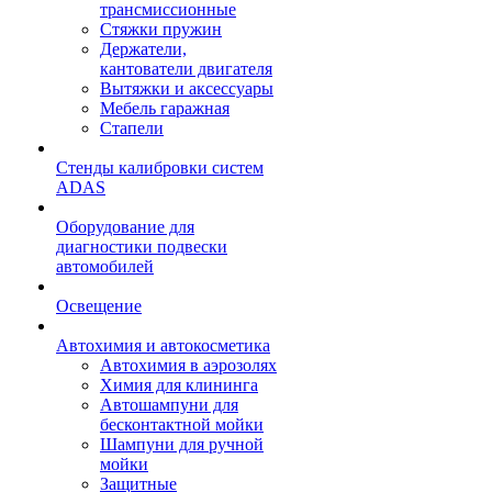
трансмиссионные
Стяжки пружин
Держатели,
кантователи двигателя
Вытяжки и аксессуары
Мебель гаражная
Стапели
Стенды калибровки систем
ADAS
Оборудование для
диагностики подвески
автомобилей
Освещение
Автохимия и автокосметика
Автохимия в аэрозолях
Химия для клининга
Автошампуни для
бесконтактной мойки
Шампуни для ручной
мойки
Защитные