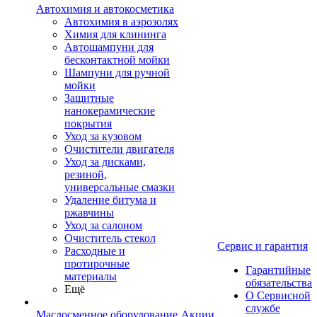
Автохимия и автокосметика
Автохимия в аэрозолях
Химия для клининга
Автошампуни для
бесконтактной мойки
Шампуни для ручной
мойки
Защитные
нанокерамические
покрытия
Уход за кузовом
Очистители двигателя
Уход за дисками,
резиной,
универсальные смазки
Удаление битума и
ржавчины
Уход за салоном
Очиститель стекол
Сервис и гарантия
Расходные и
протирочные
Гарантийные
материалы
обязательства
Ещё
О Сервисной
службе
Маслосменное оборудование
Акции