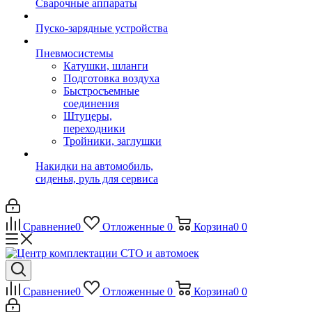
Сварочные аппараты
Пуско-зарядные устройства
Пневмосистемы
Катушки, шланги
Подготовка воздуха
Быстросъемные
соединения
Штуцеры,
переходники
Тройники, заглушки
Накидки на автомобиль,
сиденья, руль для сервиса
Сравнение
0
Отложенные
0
Корзина
0
0
Сравнение
0
Отложенные
0
Корзина
0
0