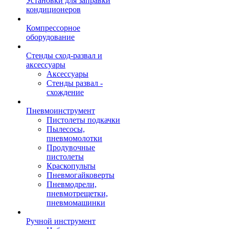
Установки для заправки
кондиционеров
Компрессорное
оборудование
Стенды сход-развал и
аксессуары
Аксессуары
Стенды развал -
схождение
Пневмоинструмент
Пистолеты подкачки
Пылесосы,
пневмомолотки
Продувочные
пистолеты
Краскопульты
Пневмогайковерты
Пневмодрели,
пневмотрещетки,
пневмомашинки
Ручной инструмент