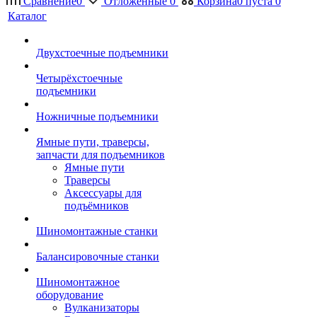
Сравнение
0
Отложенные
0
Корзина
0
пуста
0
Каталог
Двухстоечные подъемники
Четырёхстоечные
подъемники
Ножничные подъемники
Ямные пути, траверсы,
запчасти для подъемников
Ямные пути
Траверсы
Аксессуары для
подъёмников
Шиномонтажные станки
Балансировочные станки
Шиномонтажное
оборудование
Вулканизаторы