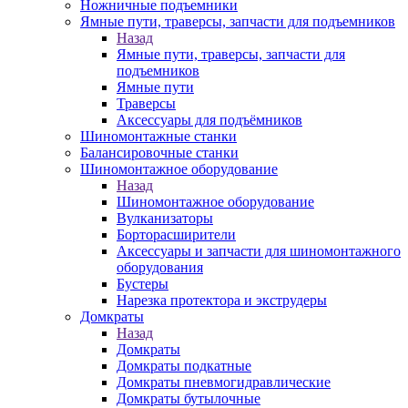
Ножничные подъемники
Ямные пути, траверсы, запчасти для подъемников
Назад
Ямные пути, траверсы, запчасти для
подъемников
Ямные пути
Траверсы
Аксессуары для подъёмников
Шиномонтажные станки
Балансировочные станки
Шиномонтажное оборудование
Назад
Шиномонтажное оборудование
Вулканизаторы
Борторасширители
Аксессуары и запчасти для шиномонтажного
оборудования
Бустеры
Нарезка протектора и экструдеры
Домкраты
Назад
Домкраты
Домкраты подкатные
Домкраты пневмогидравлические
Домкраты бутылочные