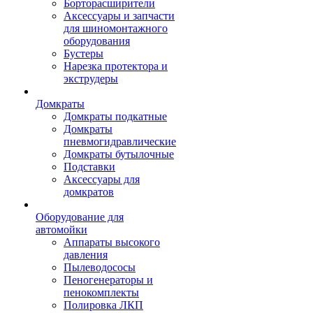
Борторасширители
Аксессуары и запчасти
для шиномонтажного
оборудования
Бустеры
Нарезка протектора и
экструдеры
Домкраты
Домкраты подкатные
Домкраты
пневмогидравлические
Домкраты бутылочные
Подставки
Аксессуары для
домкратов
Оборудование для
автомойки
Аппараты высокого
давления
Пылеводососы
Пеногенераторы и
пенокомплекты
Полировка ЛКП