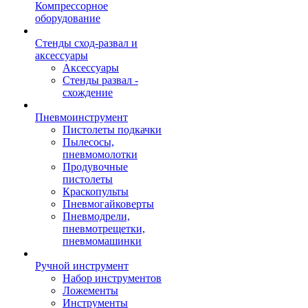
Компрессорное
оборудование
Стенды сход-развал и
аксессуары
Аксессуары
Стенды развал -
схождение
Пневмоинструмент
Пистолеты подкачки
Пылесосы,
пневмомолотки
Продувочные
пистолеты
Краскопульты
Пневмогайковерты
Пневмодрели,
пневмотрещетки,
пневмомашинки
Ручной инструмент
Набор инструментов
Ложементы
Инструменты