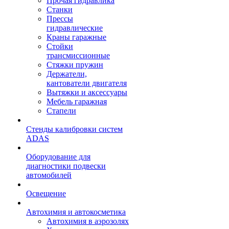
Прочая гидравлика
Станки
Прессы
гидравлические
Краны гаражные
Стойки
трансмиссионные
Стяжки пружин
Держатели,
кантователи двигателя
Вытяжки и аксессуары
Мебель гаражная
Стапели
Стенды калибровки систем
ADAS
Оборудование для
диагностики подвески
автомобилей
Освещение
Автохимия и автокосметика
Автохимия в аэрозолях