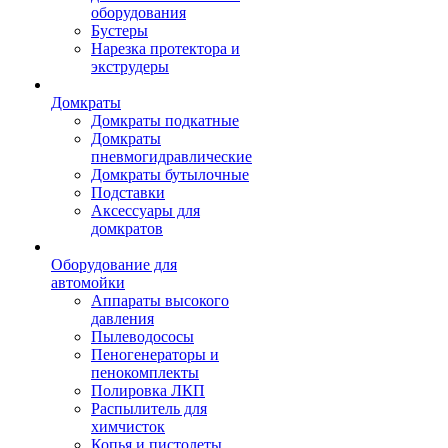
оборудования
Бустеры
Нарезка протектора и
экструдеры
Домкраты
Домкраты подкатные
Домкраты
пневмогидравлические
Домкраты бутылочные
Подставки
Аксессуары для
домкратов
Оборудование для
автомойки
Аппараты высокого
давления
Пылеводососы
Пеногенераторы и
пенокомплекты
Полировка ЛКП
Распылитель для
химчисток
Копья и пистолеты