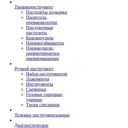
Пневмоинструмент
Пистолеты подкачки
Пылесосы,
пневмомолотки
Продувочные
пистолеты
Краскопульты
Пневмогайковерты
Пневмодрели,
пневмотрещетки,
пневмомашинки
Ручной инструмент
Набор инструментов
Ложементы
Инструменты
Съемники
Головки торцевые,
ударные
Тиски слесарные
Тележки инструментальные
Диагностическое