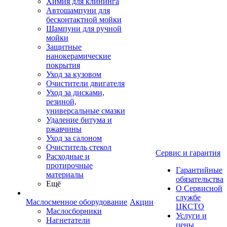
Химия для клининга
Автошампуни для
бесконтактной мойки
Шампуни для ручной
мойки
Защитные
нанокерамические
покрытия
Уход за кузовом
Очистители двигателя
Уход за дисками,
резиной,
универсальные смазки
Удаление битума и
ржавчины
Уход за салоном
Очиститель стекол
Сервис и гарантия
Расходные и
протирочные
Гарантийные
материалы
обязательства
Ещё
О Сервисной
службе
Маслосменное оборудование
Акции
ЦКСТО
Маслосборники
Услуги и
Нагнетатели
цены