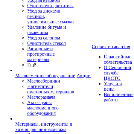
Уход за кузовом
Очистители двигателя
Уход за дисками,
резиной,
универсальные смазки
Удаление битума и
ржавчины
Уход за салоном
Очиститель стекол
Сервис и гарантия
Расходные и
протирочные
Гарантийные
материалы
обязательства
Ещё
О Сервисной
службе
Маслосменное оборудование
Акции
ЦКСТО
Маслосборники
Услуги и
Нагнетатели
цены
смазочных материалов
Выполненные
Маслораздача
работы
Аксессуары
маслосменного
оборудования
Материалы, инструменты и
химия для шиномонтажа