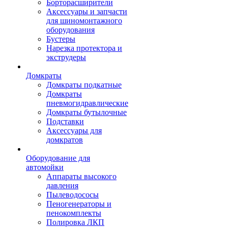
Борторасширители
Аксессуары и запчасти
для шиномонтажного
оборудования
Бустеры
Нарезка протектора и
экструдеры
Домкраты
Домкраты подкатные
Домкраты
пневмогидравлические
Домкраты бутылочные
Подставки
Аксессуары для
домкратов
Оборудование для
автомойки
Аппараты высокого
давления
Пылеводососы
Пеногенераторы и
пенокомплекты
Полировка ЛКП