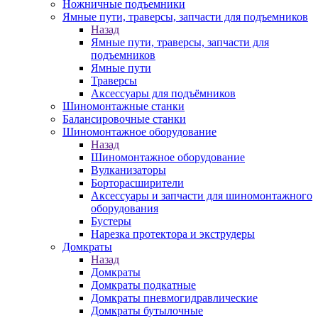
Ножничные подъемники
Ямные пути, траверсы, запчасти для подъемников
Назад
Ямные пути, траверсы, запчасти для
подъемников
Ямные пути
Траверсы
Аксессуары для подъёмников
Шиномонтажные станки
Балансировочные станки
Шиномонтажное оборудование
Назад
Шиномонтажное оборудование
Вулканизаторы
Борторасширители
Аксессуары и запчасти для шиномонтажного
оборудования
Бустеры
Нарезка протектора и экструдеры
Домкраты
Назад
Домкраты
Домкраты подкатные
Домкраты пневмогидравлические
Домкраты бутылочные