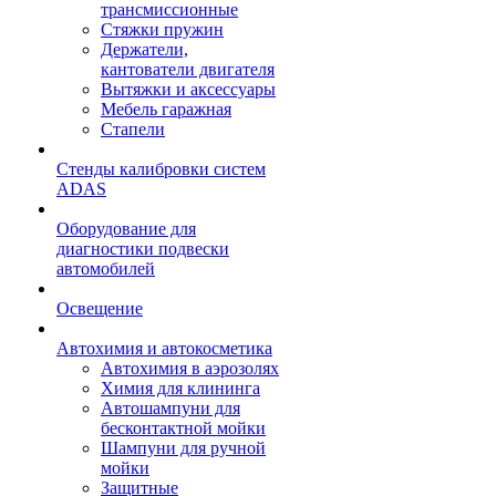
трансмиссионные
Стяжки пружин
Держатели,
кантователи двигателя
Вытяжки и аксессуары
Мебель гаражная
Стапели
Стенды калибровки систем
ADAS
Оборудование для
диагностики подвески
автомобилей
Освещение
Автохимия и автокосметика
Автохимия в аэрозолях
Химия для клининга
Автошампуни для
бесконтактной мойки
Шампуни для ручной
мойки
Защитные