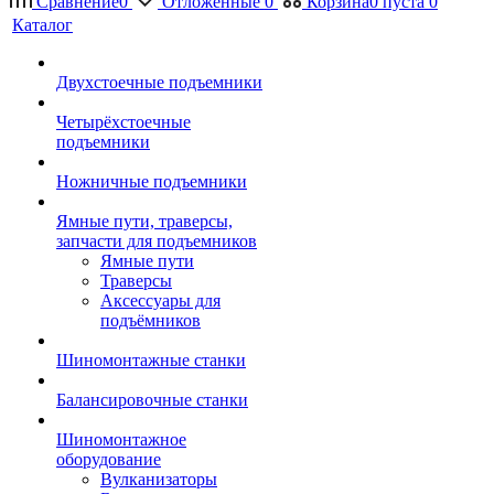
Сравнение
0
Отложенные
0
Корзина
0
пуста
0
Каталог
Двухстоечные подъемники
Четырёхстоечные
подъемники
Ножничные подъемники
Ямные пути, траверсы,
запчасти для подъемников
Ямные пути
Траверсы
Аксессуары для
подъёмников
Шиномонтажные станки
Балансировочные станки
Шиномонтажное
оборудование
Вулканизаторы