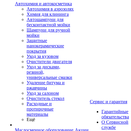
Автохимия и автокосметика
Автохимия в аэрозолях
Химия для клининга
Автошампуни для
бесконтактной мойки
Шампуни для ручной
мойки
Защитные
нанокерамические
покрытия
Уход за кузовом
Очистители двигателя
Уход за дисками,
резиной,
универсальные смазки
Удаление битума и
ржавчины
Уход за салоном
Очиститель стекол
Сервис и гарантия
Расходные и
протирочные
Гарантийные
материалы
обязательства
Ещё
О Сервисной
службе
Маслосменное оборудование
Акции