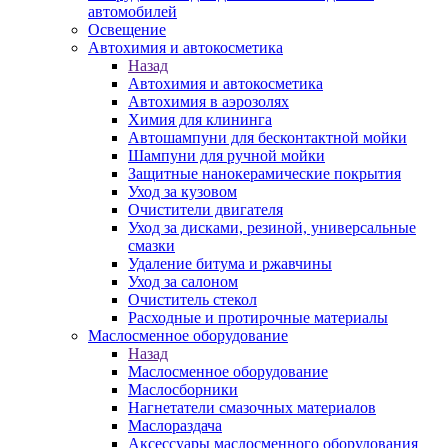
автомобилей
Освещение
Автохимия и автокосметика
Назад
Автохимия и автокосметика
Автохимия в аэрозолях
Химия для клининга
Автошампуни для бесконтактной мойки
Шампуни для ручной мойки
Защитные нанокерамические покрытия
Уход за кузовом
Очистители двигателя
Уход за дисками, резиной, универсальные
смазки
Удаление битума и ржавчины
Уход за салоном
Очиститель стекол
Расходные и протирочные материалы
Маслосменное оборудование
Назад
Маслосменное оборудование
Маслосборники
Нагнетатели смазочных материалов
Маслораздача
Аксессуары маслосменного оборудования