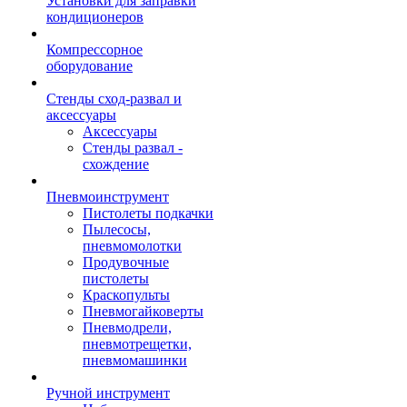
Установки для заправки
кондиционеров
Компрессорное
оборудование
Стенды сход-развал и
аксессуары
Аксессуары
Стенды развал -
схождение
Пневмоинструмент
Пистолеты подкачки
Пылесосы,
пневмомолотки
Продувочные
пистолеты
Краскопульты
Пневмогайковерты
Пневмодрели,
пневмотрещетки,
пневмомашинки
Ручной инструмент