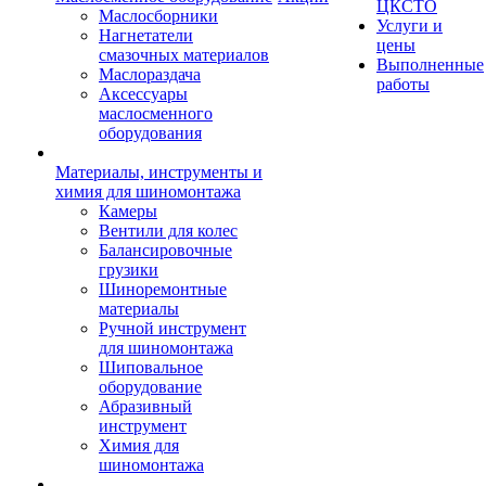
ЦКСТО
Маслосборники
Услуги и
Нагнетатели
цены
смазочных материалов
Выполненные
Маслораздача
работы
Аксессуары
маслосменного
оборудования
Материалы, инструменты и
химия для шиномонтажа
Камеры
Вентили для колес
Балансировочные
грузики
Шиноремонтные
материалы
Ручной инструмент
для шиномонтажа
Шиповальное
оборудование
Абразивный
инструмент
Химия для
шиномонтажа