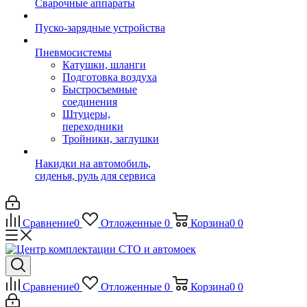
Сварочные аппараты
Пуско-зарядные устройства
Пневмосистемы
Катушки, шланги
Подготовка воздуха
Быстросъемные
соединения
Штуцеры,
переходники
Тройники, заглушки
Накидки на автомобиль,
сиденья, руль для сервиса
Сравнение
0
Отложенные
0
Корзина
0
0
Сравнение
0
Отложенные
0
Корзина
0
0