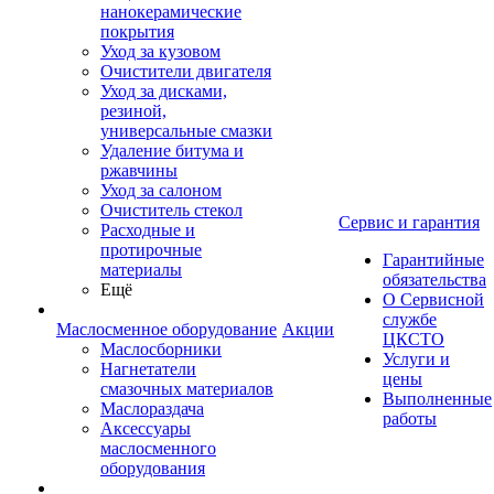
нанокерамические
покрытия
Уход за кузовом
Очистители двигателя
Уход за дисками,
резиной,
универсальные смазки
Удаление битума и
ржавчины
Уход за салоном
Очиститель стекол
Сервис и гарантия
Расходные и
протирочные
Гарантийные
материалы
обязательства
Ещё
О Сервисной
службе
Маслосменное оборудование
Акции
ЦКСТО
Маслосборники
Услуги и
Нагнетатели
цены
смазочных материалов
Выполненные
Маслораздача
работы
Аксессуары
маслосменного
оборудования