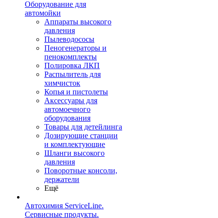
Оборудование для
автомойки
Аппараты высокого
давления
Пылеводососы
Пеногенераторы и
пенокомплекты
Полировка ЛКП
Распылитель для
химчисток
Копья и пистолеты
Аксессуары для
автомоечного
оборудования
Товары для детейлинга
Дозирующие станции
и комплектующие
Шланги высокого
давления
Поворотные консоли,
держатели
Ещё
Автохимия ServiceLine.
Сервисные продукты.