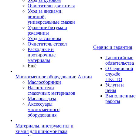
Уход за кузовом
Очистители двигателя
Уход за дисками,
резиной,
универсальные смазки
Удаление битума и
ржавчины
Уход за салоном
Очиститель стекол
Сервис и гарантия
Расходные и
протирочные
Гарантийные
материалы
обязательства
Ещё
О Сервисной
службе
Маслосменное оборудование
Акции
ЦКСТО
Маслосборники
Услуги и
Нагнетатели
цены
смазочных материалов
Выполненные
Маслораздача
работы
Аксессуары
маслосменного
оборудования
Материалы, инструменты и
химия для шиномонтажа