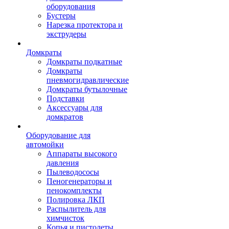
оборудования
Бустеры
Нарезка протектора и
экструдеры
Домкраты
Домкраты подкатные
Домкраты
пневмогидравлические
Домкраты бутылочные
Подставки
Аксессуары для
домкратов
Оборудование для
автомойки
Аппараты высокого
давления
Пылеводососы
Пеногенераторы и
пенокомплекты
Полировка ЛКП
Распылитель для
химчисток
Копья и пистолеты