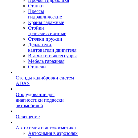
Прочая гидравлика
Станки
Прессы
гидравлические
Краны гаражные
Стойки
трансмиссионные
Стяжки пружин
Держатели,
кантователи двигателя
Вытяжки и аксессуары
Мебель гаражная
Стапели
Стенды калибровки систем
ADAS
Оборудование для
диагностики подвески
автомобилей
Освещение
Автохимия и автокосметика
Автохимия в аэрозолях