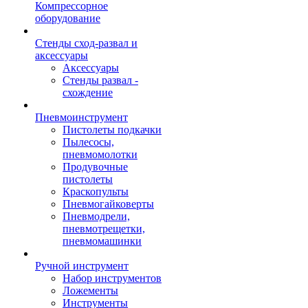
Компрессорное
оборудование
Стенды сход-развал и
аксессуары
Аксессуары
Стенды развал -
схождение
Пневмоинструмент
Пистолеты подкачки
Пылесосы,
пневмомолотки
Продувочные
пистолеты
Краскопульты
Пневмогайковерты
Пневмодрели,
пневмотрещетки,
пневмомашинки
Ручной инструмент
Набор инструментов
Ложементы
Инструменты