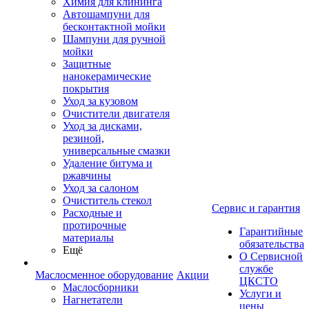
Химия для клининга
Автошампуни для
бесконтактной мойки
Шампуни для ручной
мойки
Защитные
нанокерамические
покрытия
Уход за кузовом
Очистители двигателя
Уход за дисками,
резиной,
универсальные смазки
Удаление битума и
ржавчины
Уход за салоном
Очиститель стекол
Сервис и гарантия
Расходные и
протирочные
Гарантийные
материалы
обязательства
Ещё
О Сервисной
службе
Маслосменное оборудование
Акции
ЦКСТО
Маслосборники
Услуги и
Нагнетатели
цены