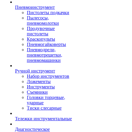
Пневмоинструмент
Пистолеты подкачки
Пылесосы,
пневмомолотки
Продувочные
пистолеты
Краскопульты
Пневмогайковерты
Пневмодрели,
пневмотрещетки,
пневмомашинки
Ручной инструмент
Набор инструментов
Ложементы
Инструменты
Съемники
Головки торцевые,
ударные
Тиски слесарные
Тележки инструментальные
Диагностическое