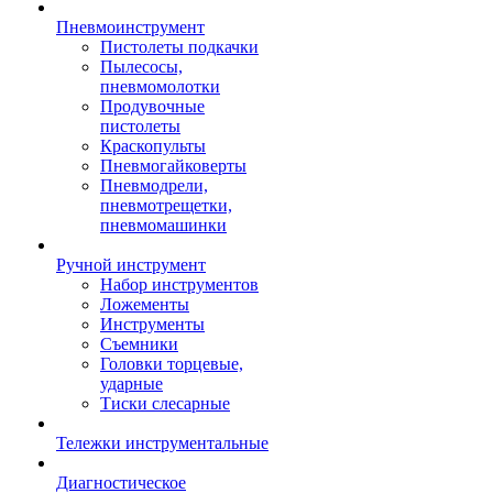
Пневмоинструмент
Пистолеты подкачки
Пылесосы,
пневмомолотки
Продувочные
пистолеты
Краскопульты
Пневмогайковерты
Пневмодрели,
пневмотрещетки,
пневмомашинки
Ручной инструмент
Набор инструментов
Ложементы
Инструменты
Съемники
Головки торцевые,
ударные
Тиски слесарные
Тележки инструментальные
Диагностическое