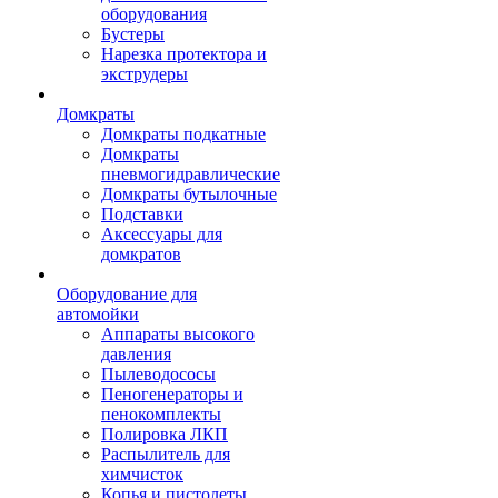
оборудования
Бустеры
Нарезка протектора и
экструдеры
Домкраты
Домкраты подкатные
Домкраты
пневмогидравлические
Домкраты бутылочные
Подставки
Аксессуары для
домкратов
Оборудование для
автомойки
Аппараты высокого
давления
Пылеводососы
Пеногенераторы и
пенокомплекты
Полировка ЛКП
Распылитель для
химчисток
Копья и пистолеты