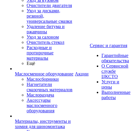
Уход за кузовом
Очистители двигателя
Уход за дисками,
резиной,
универсальные смазки
Удаление битума и
ржавчины
Уход за салоном
Очиститель стекол
Сервис и гарантия
Расходные и
протирочные
Гарантийные
материалы
обязательства
Ещё
О Сервисной
службе
Маслосменное оборудование
Акции
ЦКСТО
Маслосборники
Услуги и
Нагнетатели
цены
смазочных материалов
Выполненные
Маслораздача
работы
Аксессуары
маслосменного
оборудования
Материалы, инструменты и
химия для шиномонтажа