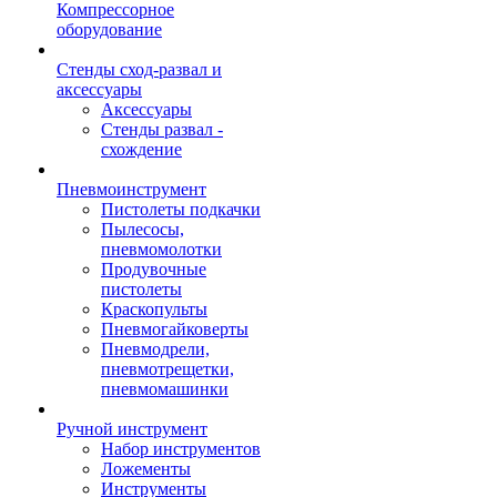
Компрессорное
оборудование
Стенды сход-развал и
аксессуары
Аксессуары
Стенды развал -
схождение
Пневмоинструмент
Пистолеты подкачки
Пылесосы,
пневмомолотки
Продувочные
пистолеты
Краскопульты
Пневмогайковерты
Пневмодрели,
пневмотрещетки,
пневмомашинки
Ручной инструмент
Набор инструментов
Ложементы
Инструменты