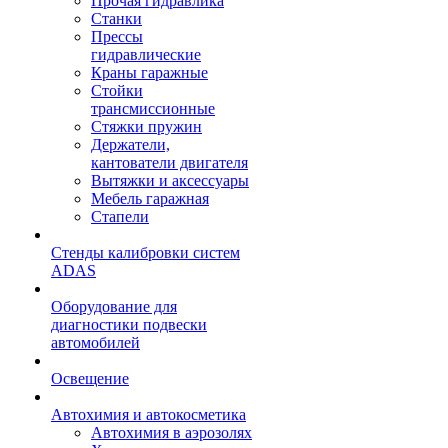
Прочая гидравлика
Станки
Прессы
гидравлические
Краны гаражные
Стойки
трансмиссионные
Стяжки пружин
Держатели,
кантователи двигателя
Вытяжки и аксессуары
Мебель гаражная
Стапели
Стенды калибровки систем
ADAS
Оборудование для
диагностики подвески
автомобилей
Освещение
Автохимия и автокосметика
Автохимия в аэрозолях