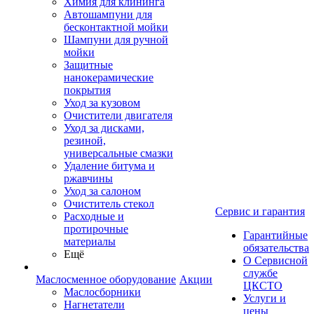
Химия для клининга
Автошампуни для
бесконтактной мойки
Шампуни для ручной
мойки
Защитные
нанокерамические
покрытия
Уход за кузовом
Очистители двигателя
Уход за дисками,
резиной,
универсальные смазки
Удаление битума и
ржавчины
Уход за салоном
Очиститель стекол
Сервис и гарантия
Расходные и
протирочные
Гарантийные
материалы
обязательства
Ещё
О Сервисной
службе
Маслосменное оборудование
Акции
ЦКСТО
Маслосборники
Услуги и
Нагнетатели
цены